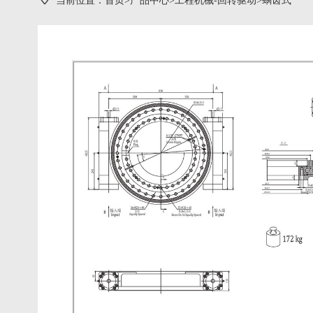
当前位置：
首页
>
产品中心
>
工程机械-回转驱动
>
蜗齿式